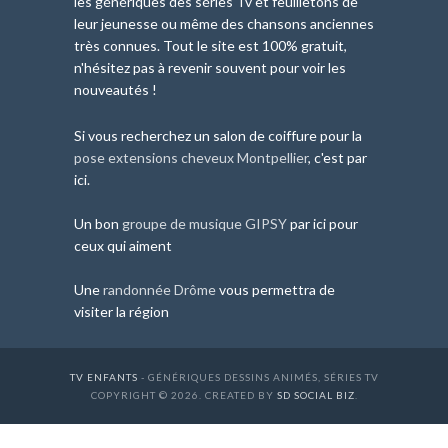
les génériques des séries Tv et feuilletons de
leur jeunesse ou même des chansons anciennes
très connues. Tout le site est 100% gratuit,
n'hésitez pas à revenir souvent pour voir les
nouveautés !
Si vous recherchez un salon de coiffure pour la
pose extensions cheveux Montpellier
, c'est par
ici.
Un bon
groupe de musique GIPSY
par ici pour
ceux qui aiment
Une
randonnée Drôme
vous permettra de
visiter la région
TV ENFANTS
- GÉNÉRIQUES DESSINS ANIMÉS, SÉRIES TV
COPYRIGHT © 2026. CREATED BY
SD SOCIAL BIZ
.