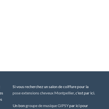
t
Si vous recherchez un salon de coiffure pour la
es
pose extensions cheveux Montpellier
, c'est par ici.
es
Un bon
groupe de musique GIPSY
par ici pour