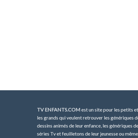
TV ENFANTS.COM
est un site pour les petits e
les grands qui veulent retrouver les génériques d
dessins animés de leur enfance, les génériques d
séries Tv et feuilletons de leur jeunesse ou même