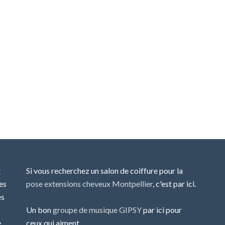
t
Si vous recherchez un salon de coiffure pour la
es
pose extensions cheveux Montpellier
, c'est par ici.
es
Un bon
groupe de musique GIPSY
par ici pour
e
ceux qui aiment