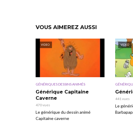
VOUS AIMEREZ AUSSI
VIDEO
VIDEO
GÉNÉRIQUES DESSINS ANIMÉS
GÉNÉRIQU
Générique Capitaine
Généri
Caverne
441 vues
470 vues
Le généri
Le générique du dessin animé
Barbapap
Capitaine caverne