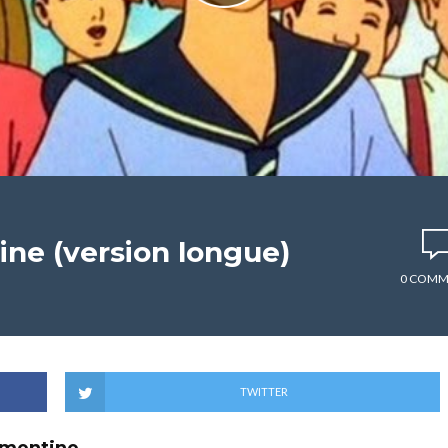
ne (version longue)
0 COMM
TWITTER